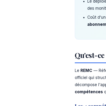
Le déploi
des monit
Coût d'un
abonneme
Qu'est-ce 
Le
REMC
— Réfé
officiel qui stru
décompose l'app
compétences
q