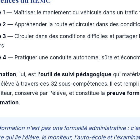
tences du REMC
 1
— Maîtriser le maniement du véhicule dans un trafic f
 2
— Appréhender la route et circuler dans des conditi
 3
— Circuler dans des conditions difficiles et partager 
rs
 4
— Pratiquer une conduite autonome, sûre et écono
rmation
, lui, est l'
outil de suivi pédagogique
qui matéria
'élève à travers ces 32 sous-compétences. Il est rempli
iteur, conservé par l'élève, et constitue la
preuve form
rmation
.
 formation n'est pas une formalité administrative : c'es
qui lie l'élève, le moniteur, l'auto-école et l'examina