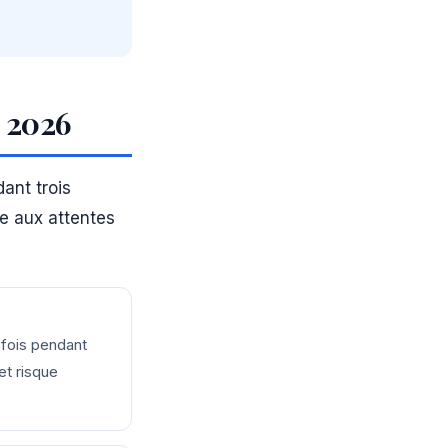
n 2026
ant trois
ce aux attentes
fois pendant
 et risque