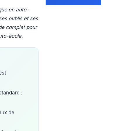
ique en auto-
es oublis et ses
ide complet pour
uto-école.
est
standard :
aux de