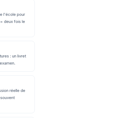
de l'école pour
= deux fois le
res : un livret
l'examen.
ssion réelle de
— souvent