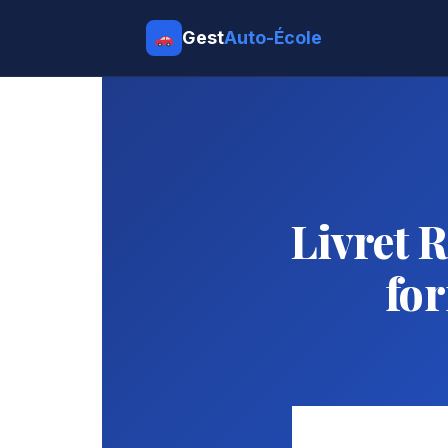
Gest
Auto-École
Livret 
fo