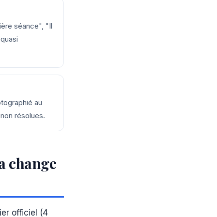
ière séance", "Il
 quasi
otographié au
 non résolues.
ça change
r officiel (4