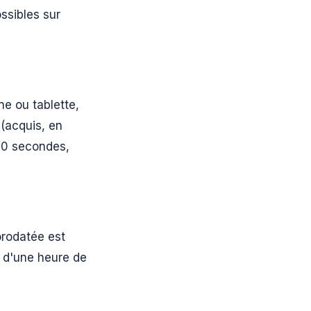
ssibles sur
ne ou tablette,
 (acquis, en
 60 secondes,
orodatée est
é d'une heure de