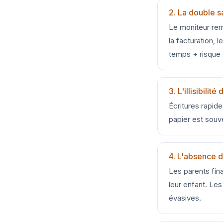
2. La double 
Le moniteur remp
la facturation, 
temps + risque
3. L'illisibilit
Écritures rapide
papier est souve
4. L'absence de
Les parents fina
leur enfant. Le
évasives.