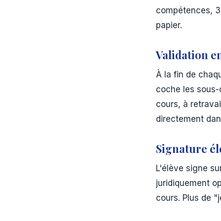
compétences, 32
papier.
Validation e
À la fin de chaq
coche les sous-c
cours, à retrava
directement dans
Signature él
L'élève signe su
juridiquement op
cours. Plus de "j