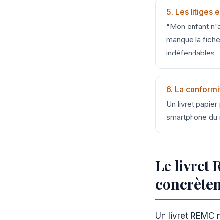
5. Les litiges 
"Mon enfant n'a 
manque la fiche 
indéfendables.
6. La conform
Un livret papie
smartphone du m
Le livret
concrète
Un livret REMC n