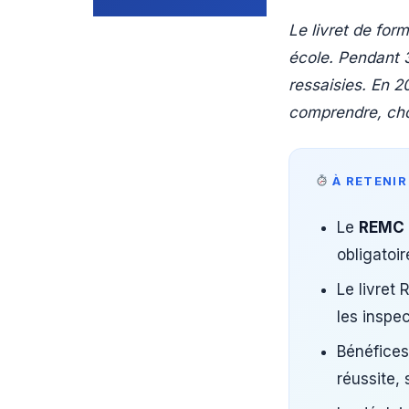
Le livret de for
école. Pendant 3
ressaisies. En 2
comprendre, cho
À RETENIR
Le
REMC
obligatoi
Le livret
les inspec
Bénéfice
réussite, 