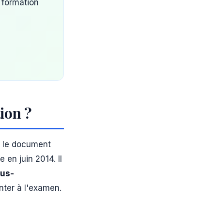
, formation
ion ?
t le document
 en juin 2014. Il
ous-
nter à l'examen.