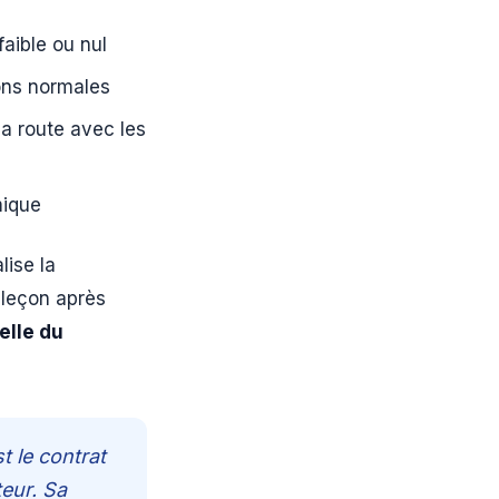
aible ou nul
ons normales
la route avec les
mique
lise la
 leçon après
elle du
t le contrat
teur. Sa