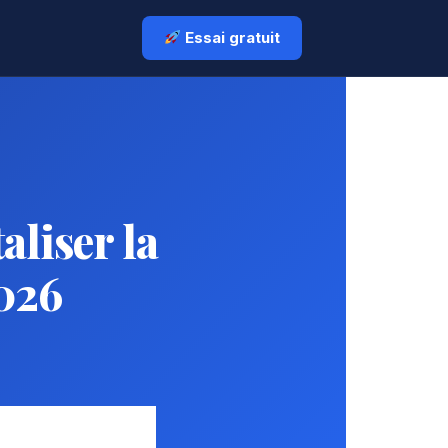
Essai gratuit
liser la
026